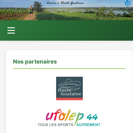
Actus et RDV
Nous rejoindre
Nos partenaires
Foulées du marais
Boutique
Contact
Admin