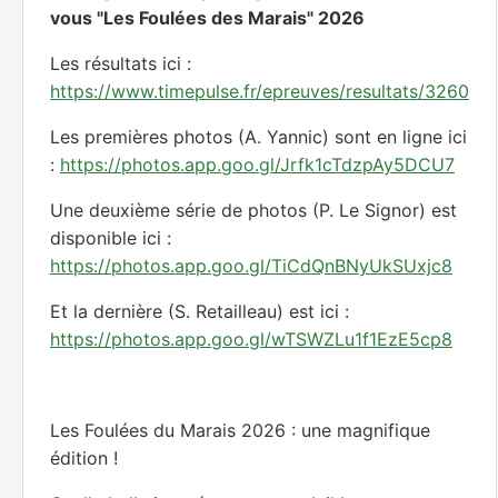
vous "Les Foulées des Marais" 2026
Les résultats ici :
https://www.timepulse.fr/epreuves/resultats/3260
Les premières photos (A. Yannic) sont en ligne ici
:
https://photos.app.goo.gl/Jrfk1cTdzpAy5DCU7
Une deuxième série de photos (P. Le Signor) est
disponible ici :
https://photos.app.goo.gl/TiCdQnBNyUkSUxjc8
Et la dernière (S. Retailleau) est ici :
https://photos.app.goo.gl/wTSWZLu1f1EzE5cp8
Les Foulées du Marais 2026 : une magnifique
édition !