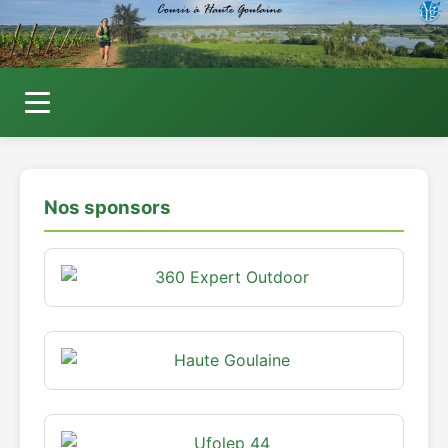
Actus et RDV
Nous rejoindre
Nos sponsors
Foulées du marais
Boutique
Contact
Admin