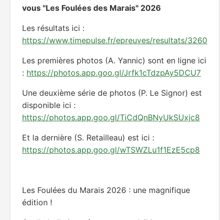
Les premières photos (A. Yannic) sont en ligne ici
:
https://photos.app.goo.gl/Jrfk1cTdzpAy5DCU7
Une deuxième série de photos (P. Le Signor) est
disponible ici :
https://photos.app.goo.gl/TiCdQnBNyUkSUxjc8
Et la dernière (S. Retailleau) est ici :
https://photos.app.goo.gl/wTSWZLu1f1EzE5cp8
Les Foulées du Marais 2026 : une magnifique
édition !
Quelle belle journée sous un soleil !
Vous avez été nombreux à prendre le départ des
différentes courses, avec un même objectif :
donner le meilleur de vous-mêmes. Que ce soit